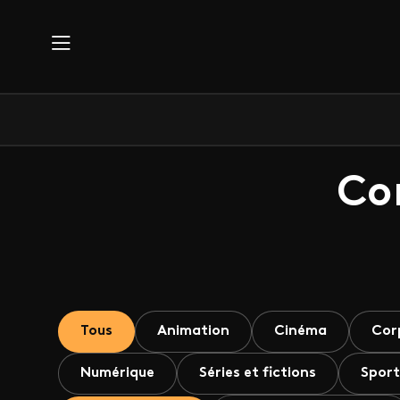
Aller au contenu principal
Co
Tous
Animation
Cinéma
Cor
Numérique
Séries et fictions
Sport