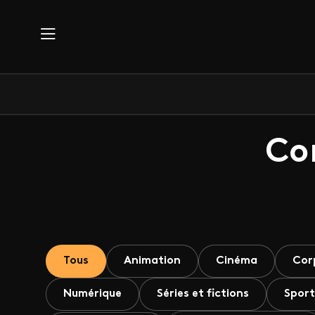
Aller au contenu principal
Co
Tous
Animation
Cinéma
Cor
Numérique
Séries et fictions
Sport