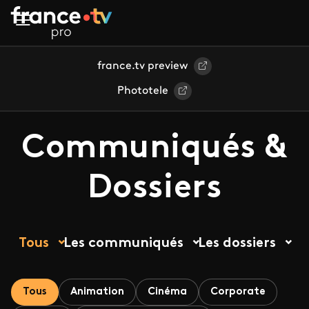
Aller au contenu principal
france.tv preview
Phototele
Communiqués &
Dossiers
Tous
Les communiqués
Les dossiers
Tous
Animation
Cinéma
Corporate