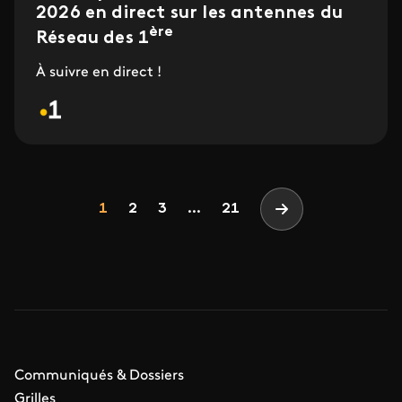
2026 en direct sur les antennes du
ère
Réseau des 1
À suivre en direct !
Pagination
Page
Page
Page
1
2
3
...
21
Page suivante
Communiqués & Dossiers
Grilles