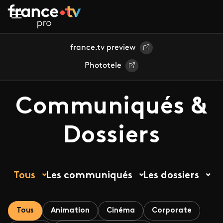
Aller au contenu principal
france.tv preview
Phototele
Communiqués &
Dossiers
Tous
Les communiqués
Les dossiers
Tous
Animation
Cinéma
Corporate