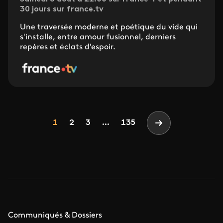
30 jours sur france.tv
Une traversée moderne et poétique du vide qui
s'installe, entre amour fusionnel, derniers
repères et éclats d'espoir.
Pagination
Page
Page
Page
1
2
3
...
135
Page suivante
Communiqués & Dossiers