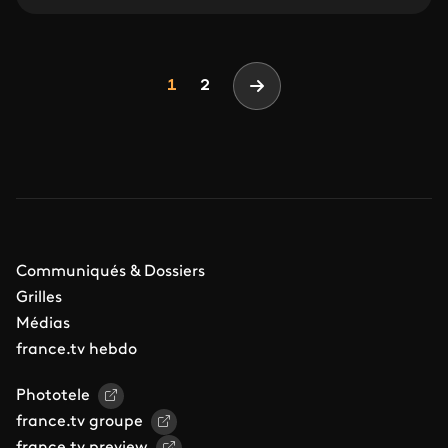
Pagination
Page
Page
1
2
Page suivante
Communiqués & Dossiers
Grilles
Médias
france.tv hebdo
Phototele
france.tv groupe