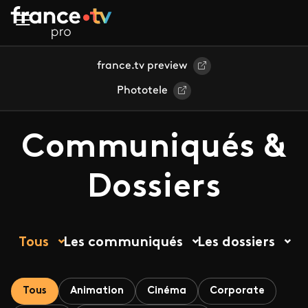
Aller au contenu principal
france.tv preview
Phototele
Communiqués &
Dossiers
Tous
Les communiqués
Les dossiers
Tous
Animation
Cinéma
Corporate