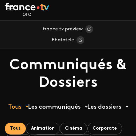
Aller au contenu principal
france.tv preview
Phototele
Communiqués &
Dossiers
Tous
Les communiqués
Les dossiers
Tous
Animation
Cinéma
Corporate