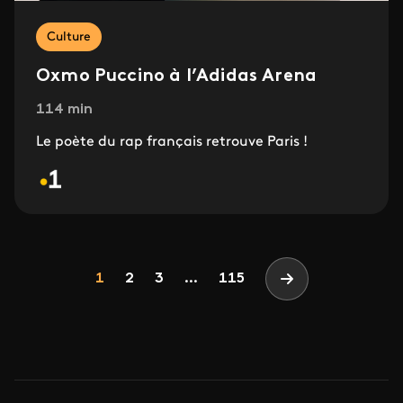
Culture
Oxmo Puccino à l’Adidas Arena
114 min
Le poète du rap français retrouve Paris !
Pagination
Page
Page
Page
1
2
3
...
115
Page suivante