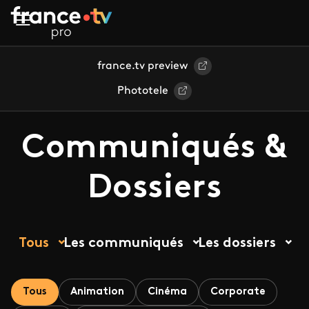
Aller au contenu principal
france.tv preview
Phototele
Communiqués &
Dossiers
Tous
Les communiqués
Les dossiers
Tous
Animation
Cinéma
Corporate