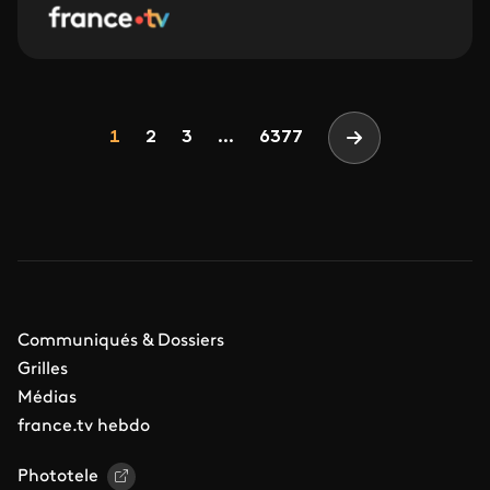
Pagination
Page
Page
Page
1
2
3
...
6377
Page suivante
Communiqués & Dossiers
Grilles
Médias
france.tv hebdo
Phototele