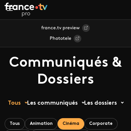
Aller au contenu principal
france.tv preview
Phototele
Communiqués &
Dossiers
Tous
Les communiqués
Les dossiers
Tous
Animation
Cinéma
Corporate