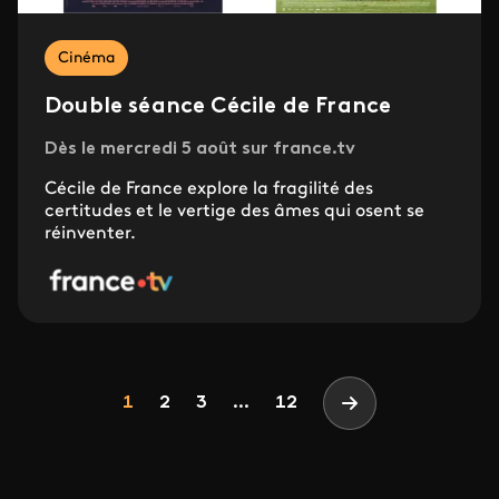
Cinéma
Double séance Cécile de France
Dès le mercredi 5 août sur france.tv
Cécile de France explore la fragilité des
certitudes et le vertige des âmes qui osent se
réinventer.
Pagination
Page
Page
Page
1
2
3
...
12
Page suivante