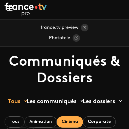
Aller au contenu principal
france.tv preview
Phototele
Communiqués &
Dossiers
Tous
Les communiqués
Les dossiers
Tous
Animation
Cinéma
Corporate