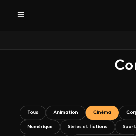
Aller au contenu principal
Co
Tous
Animation
Cinéma
Cor
Numérique
Séries et fictions
Sport