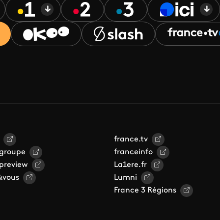
france.tv
 groupe
franceinfo
 preview
La1ere.fr
&vous
Lumni
France 3 Régions