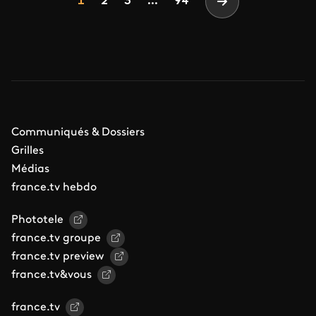
Page
Page
Page
1
2
3
...
94
Page suivante
Communiqués & Dossiers
Grilles
Médias
france.tv hebdo
Phototele
france.tv groupe
france.tv preview
france.tv&vous
france.tv