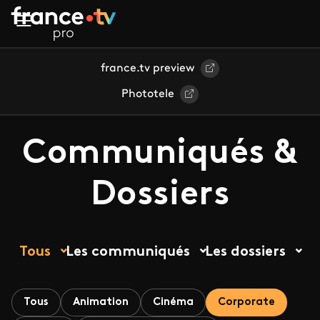
Aller au contenu principal
france.tv preview
Phototele
Communiqués &
Dossiers
Tous
Les communiqués
Les dossiers
Tous
Animation
Cinéma
Corporate