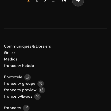
Page
Page
Page
1
2
3
...
94
Page suivante
Communiqués & Dossiers
Grilles
Médias
france.tv hebdo
Phototele
france.tv groupe
france.tv preview
france.tv&vous
france.tv