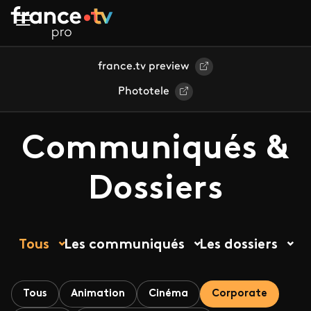
Aller au contenu principal
france.tv preview
Phototele
Communiqués &
Dossiers
Tous
Les communiqués
Les dossiers
Tous
Animation
Cinéma
Corporate