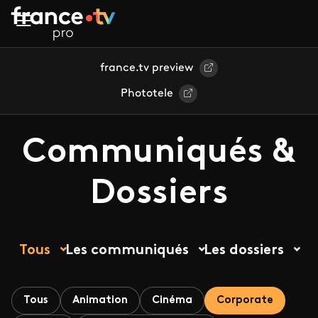
Aller au contenu principal
france.tv preview
Phototele
Communiqués &
Dossiers
Tous
Les communiqués
Les dossiers
Tous
Animation
Cinéma
Corporate