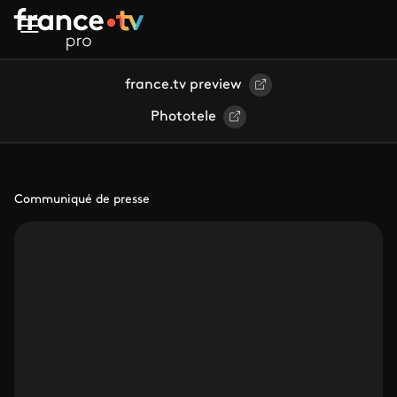
Aller au contenu principal
france.tv preview
Phototele
Communiqué de presse