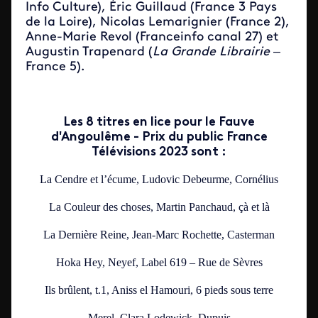
Info Culture), Éric Guillaud (France 3 Pays
de la Loire), Nicolas Lemarignier (France 2),
Anne-Marie Revol (Franceinfo canal 27) et
Augustin Trapenard (
La Grande Librairie
–
France 5).
Les 8 titres en lice pour le Fauve
d'Angoulême - Prix du public France
Télévisions 2023 sont :
La Cendre et l’écume,
Ludovic Debeurme, Cornélius
La Couleur des choses
, Martin Panchaud, çà et là
La Dernière Reine
, Jean-Marc Rochette, Casterman
Hoka Hey
, Neyef, Label 619 – Rue de Sèvres
Ils brûlent,
t.1, Aniss el Hamouri, 6 pieds sous terre
Merel
, Clara Lodewick, Dupuis