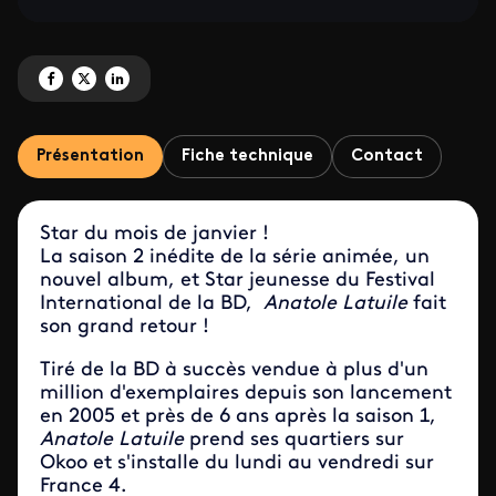
Partagez 'Anatole Latuile – Il est enfin de retour' sur Facebook
Partagez 'Anatole Latuile – Il est enfin de retour' sur X
Partagez 'Anatole Latuile – Il est enfin de retour' sur LinkedIn
Présentation
Fiche technique
Contact
Star du mois de janvier !
La saison 2 inédite de la série animée, un
nouvel album, et Star jeunesse du Festival
International de la BD,
Anatole Latuile
fait
son grand retour !
Tiré de la BD à succès vendue à plus d'un
million d'exemplaires depuis son lancement
en 2005 et près de 6 ans après la saison 1,
Anatole Latuile
prend ses quartiers sur
Okoo et s'installe du lundi au vendredi sur
France 4.