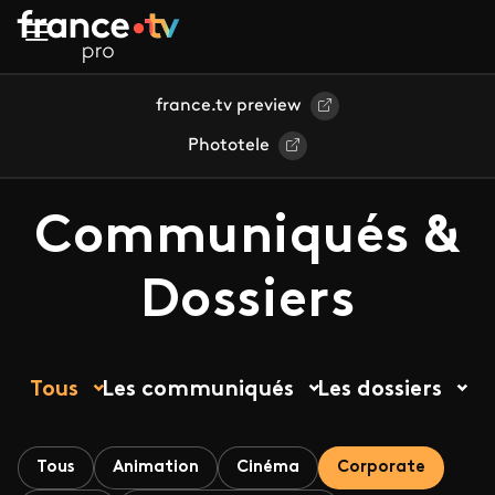
Aller au contenu principal
france.tv preview
Phototele
Communiqués &
Dossiers
Tous
Les communiqués
Les dossiers
Tous
Animation
Cinéma
Corporate