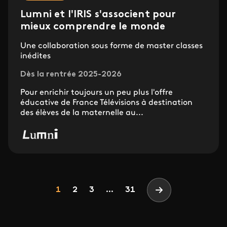
Lumni et l'IRIS s'associent pour
mieux comprendre le monde
Une collaboration sous forme de master classes
inédites
Dès la rentrée 2025-2026
Pour enrichir toujours un peu plus l'offre
éducative de France Télévisions à destination
des élèves de la maternelle au...
Pagination
Page
Page
Page
1
2
3
...
31
Page suivante