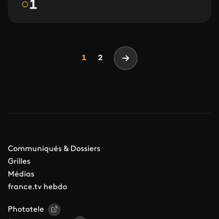
Pagination
Page
Page
1
2
Page suivante
Communiqués & Dossiers
Grilles
Médias
france.tv hebdo
Phototele