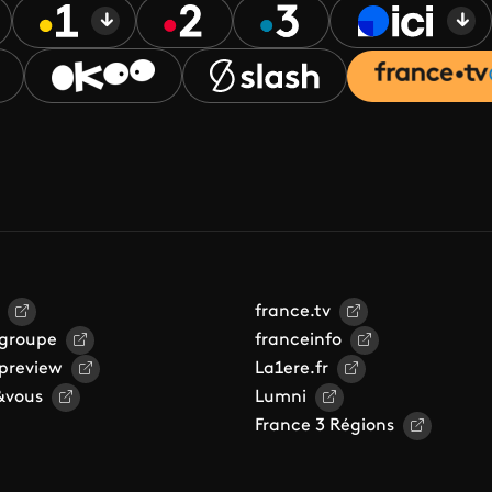
france.tv
 groupe
franceinfo
 preview
La1ere.fr
&vous
Lumni
France 3 Régions