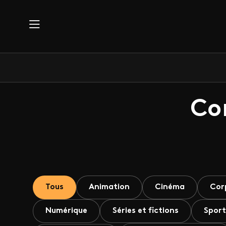
Aller au contenu principal
Co
Tous
Animation
Cinéma
Cor
Numérique
Séries et fictions
Sport