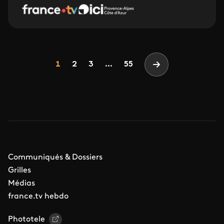
Pagination
Page
Page
Page
1
2
3
...
55
Page suivante
Communiqués & Dossiers
Grilles
Médias
france.tv hebdo
Phototele