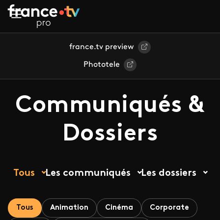
Aller au contenu principal
france.tv preview
Phototele
Communiqués &
Dossiers
Tous
Les communiqués
Les dossiers
Tous
Animation
Cinéma
Corporate