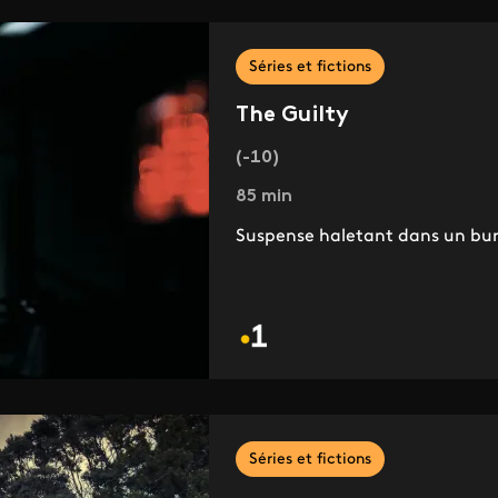
Séries et fictions
The Guilty
(-10)
85 min
Suspense haletant dans un bur
Séries et fictions