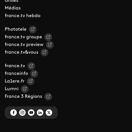
Grilles
Médias
france.tv hebdo
Phototele
france.tv groupe
france.tv preview
france.tv&vous
france.tv
franceinfo
La1ere.fr
Lumni
France 3 Régions