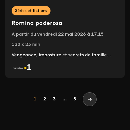
Séries et fictions
Romina poderosa
A partir du vendredi 22 mai 2026 à 17.15
120 x 23 min
Vengeance, imposture et secrets de famille...
Pagination
Page
Page
Page
1
2
3
...
5
Page suivante