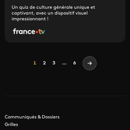
Un quiz de culture générale unique et
captivant, avec un dispositif visuel
impressionnant !
Pagination
Page
Page
Page
1
2
3
...
6
Page suivante
Communiqués & Dossiers
Grilles