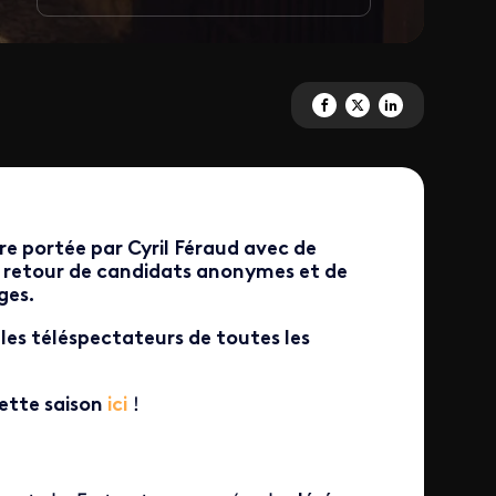
Partagez 'Fort Boyard' sur Fac
Partagez 'Fort Boyard' sur
Partagez 'Fort Boyar
re portée par Cyril Féraud avec de
le retour de candidats anonymes et de
ges.
les téléspectateurs de toutes les
ette saison
ici
!