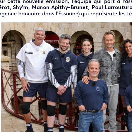
ur cette nouvelle émission, l'équipe qui part à l'
érot, Shy'm, Manon Apithy-Brunet, Paul Larroutur
agence bancaire dans l'Essonne)
qui représente les t