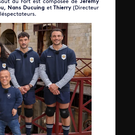
assaut du Fort est composée de
Jérémy
ou, Nans Ducuing
et
Thierry
(Directeur
éléspectateurs.