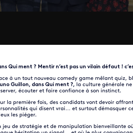
ns Qui ment ? Mentir n’est pas un vilain défaut ! c’es
ace à un tout nouveau comedy game mêlant quiz, bl
uno Guillon, dans Qui ment ?,
la culture générale ne s
server, écouter et faire confiance à son instinct.
ur la première fois, des candidats vont devoir affronte
rsonnalités qui disent vrai… et surtout démasquer ce
eux les piéger.
 jeu de stratégie et de manipulation bienveillante o
aque hésitation un signal… et où le plus convaincan