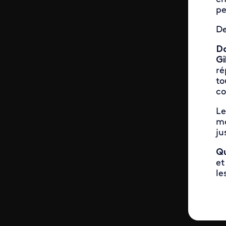
pe
De
Da
Gi
ré
to
co
Le
ma
ju
Qu
et
le