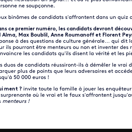
rsonne ne soupçonne.
ux binômes de candidats s’affrontent dans un quiz 
ns ce premier numéro, les candidats devront découvri
l Alma, Max Boublil, Anne Roumanoff et Florent Pey
ponse à des questions de culture générale… qui dit la
ur ils pourront être menteurs ou non et inventer des
nvaincre les candidats qu’ils disent la vérité et les pi
s duos de candidats réussiront-ils à démêler le vrai
rquer plus de points que leurs adversaires et accéde
squ’à 50 000 euros !
i ment ?
invite toute la famille à jouer les enquêteu
 surprenante où le vrai et le faux s’affrontent jusq
s
menteurs !