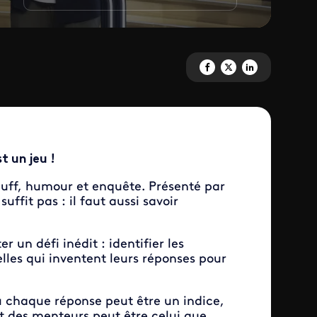
Partagez 'Qui ment ?' sur Fac
Partagez 'Qui ment ?' sur
Partagez 'Qui ment ?
t un jeu !
uff, humour et enquête. Présenté par
uffit pas : il faut aussi savoir
r un défi inédit : identifier les
lles qui inventent leurs réponses pour
ù chaque réponse peut être un indice,
t des menteurs peut être celui que