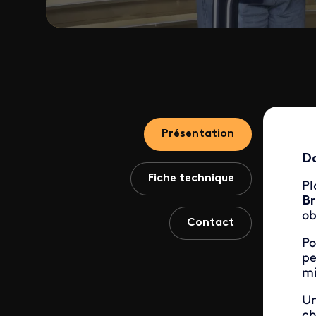
Présentation
Da
Fiche technique
Pl
Br
ob
Contact
Po
pe
mi
Un
ch