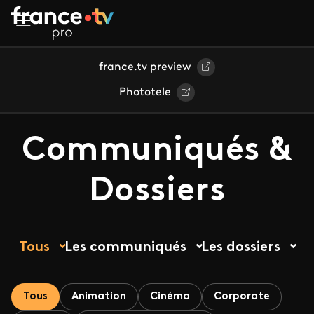
Aller au contenu principal
france.tv preview
Phototele
Communiqués &
Dossiers
Tous
Les communiqués
Les dossiers
Tous
Animation
Cinéma
Corporate