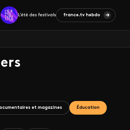
L'été des festivals
france.tv hebdo
ers
ocumentaires et magazines
Éducation