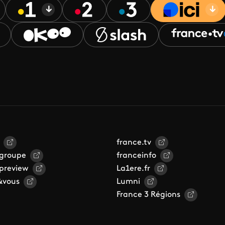
france.tv
 groupe
franceinfo
 preview
La1ere.fr
&vous
Lumni
France 3 Régions