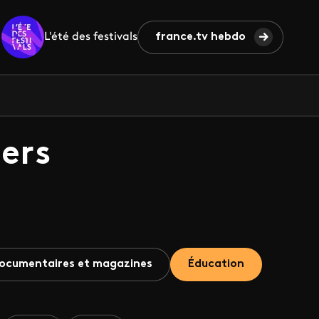
L'été des festivals
france.tv hebdo
ers
ocumentaires et magazines
Éducation