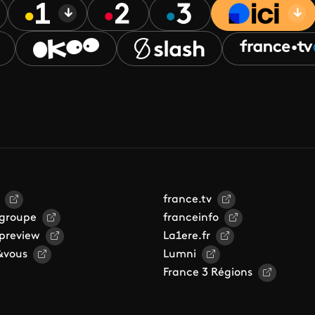
france.tv
 groupe
franceinfo
 preview
La1ere.fr
&vous
Lumni
France 3 Régions