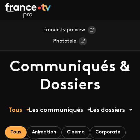
Aller au contenu principal
france.tv preview
Phototele
Communiqués &
Dossiers
Tous
Les communiqués
Les dossiers
Tous
Animation
Cinéma
Corporate