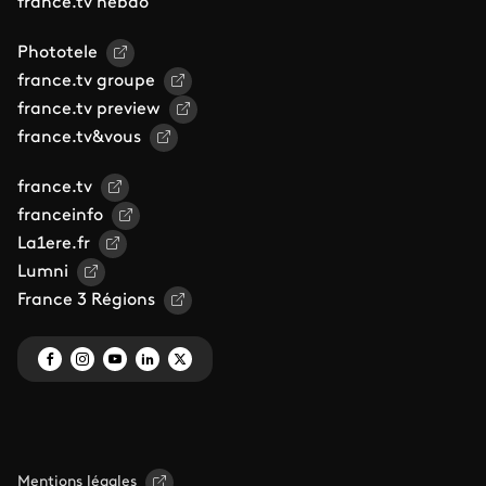
france.tv hebdo
Phototele
france.tv groupe
france.tv preview
france.tv&vous
france.tv
franceinfo
La1ere.fr
Lumni
France 3 Régions
Mentions légales