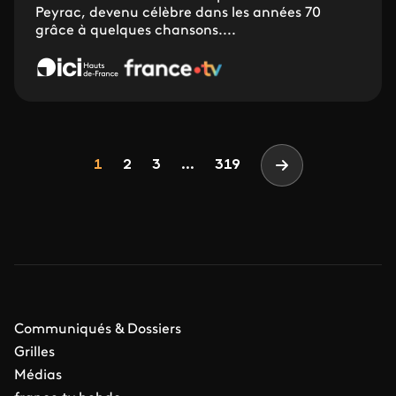
Peyrac, devenu célèbre dans les années 70
grâce à quelques chansons....
Pagination
Page
Page
Page
1
2
3
...
319
Page suivante
Communiqués & Dossiers
Grilles
Médias