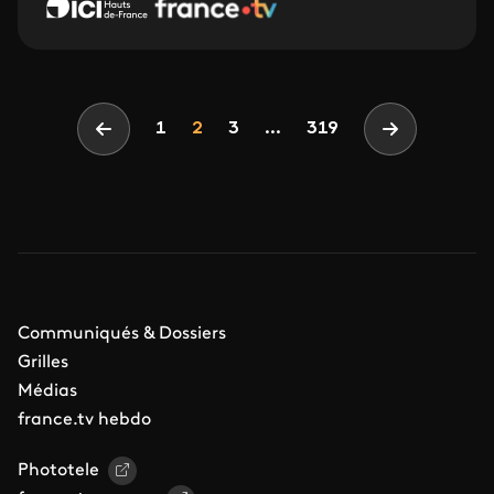
Pagination
Page
Page
Page
1
2
3
...
319
Page précédente
Page suivan
Communiqués & Dossiers
Grilles
Médias
france.tv hebdo
Phototele