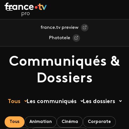
Aller au contenu principal
france.tv preview
Phototele
Communiqués &
Dossiers
Tous
Les communiqués
Les dossiers
Tous
Animation
Cinéma
Corporate