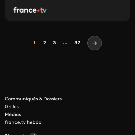
Pagination
Page
Page
Page
1
2
3
...
37
Page suivante
Communiqués & Dossiers
Grilles
Médias
france.tv hebdo