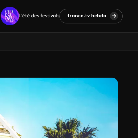
L'été des festivals
france.tv hebdo