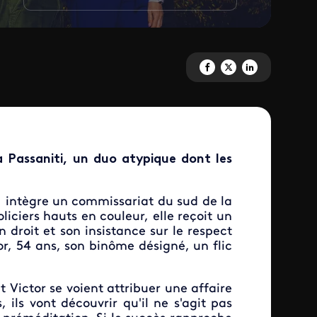
Partagez 'A priori' sur Facebook
Partagez 'A priori' sur X
Partagez 'A priori' s
 Passaniti, un duo atypique dont les
ns, intègre un commissariat du sud de la
iciers hauts en couleur, elle reçoit un
 droit et son insistance sur le respect
tor, 54 ans, son binôme désigné, un flic
t Victor se voient attribuer une affaire
ils vont découvrir qu'il ne s'agit pas