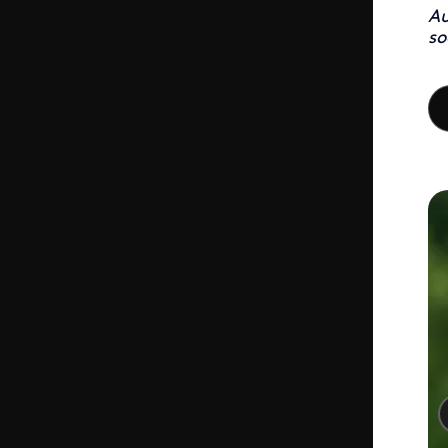
Au
so