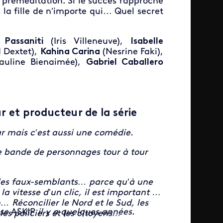
 préméditation. Si le succès rapproche
s la fille de n’importe qui… Quel secret
 Passaniti
(Iris Villeneuve),
Isabelle
 Dextet),
Kahina Carina
(Nesrine Faki),
auline Bienaimée),
Gabriel Caballero
r et producteur de la série
r mais c’est aussi une comédie.
ne bande de personnages tour à tour
et les faux-semblants… parce qu’à une
 vitesse d’un clic, il est important de
n… Réconcilier le Nord et le Sud, les
sse
ASKIP
il y a quelques années.
les policiers et les citoyens…