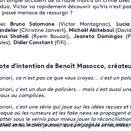
un simple accident de la route mais d'un crime avec
 duo, Victor va rapidement découvrir qu’Iris n’est pa
 passé menace de ressurgir ?
ec
Bruno Salomone
(Victor Montagnac),
Lucia
ndelier
(Christine Janvert),
Michaël Abiteboul
(David
rus Shahidi
(Ryem Bouazi),
Jeaneta Domingos
(P
ules),
Didier Constant
(Fifi)…
ote d'intention de Benoît Masocco, c
réateu
priori,
ce n’est pas ce que vous croyez… c’est un pola
priori,
c’est un duo de policiers… mais c’est aussi u
vaux ou complices.
priori
, c’est une série qui joue sur les idées reçues 
oque où les rumeurs et les fake news se propagent à la
atter sous le vernis pour mieux jouer la réconciliatio
était avec la même envie que j’ai créé la série jeune
unes et les moins jeunes, les campagnes et les villes, 