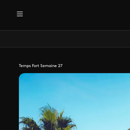
Aller au contenu principal
Temps Fort Semaine 27