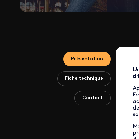
Présentation
Un
di
Fiche technique
Ap
Fr
Contact
ac
de
so
Ma
pr