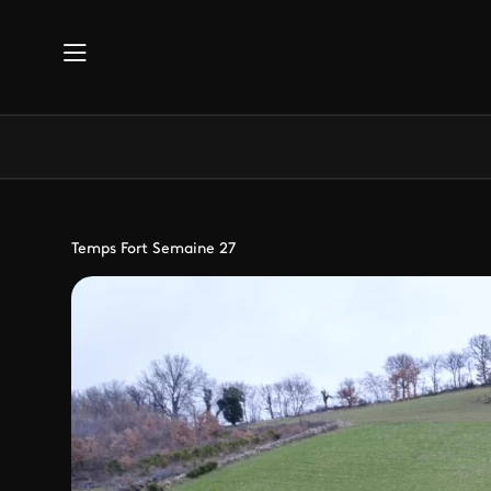
Aller au contenu principal
Temps Fort Semaine 27