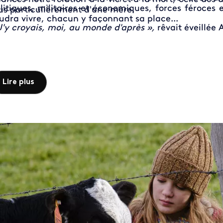
litiques, militaires et économiques, forces féroces 
us particulièrement d'une mère.
udra vivre, chacun y façonnant sa place...
J'y croyais, moi, au monde d'après »,
rêvait éveillée 
Lire plus