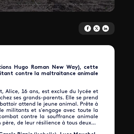
Partagez 'Le combat d’Alice' s
Partagez 'Le combat d’Ali
Partagez 'Le combat 
itions Hugo Roman New Way), cette
litant contre la maltraitance animale
 Alice, 16 ans, est exclue du lycée et
chez ses grands-parents. Elle se prend
attoir attend le jeune animal. Prête à
de militants et s’engage avec toute la
 combat contre la souffrance animale
 père, de leur résilience à tous deux...