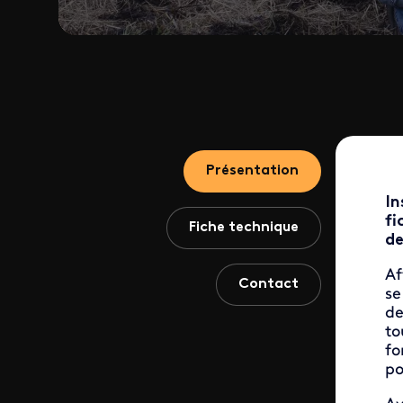
Présentation
In
fi
Fiche technique
de
Af
Contact
se
de
to
fo
po