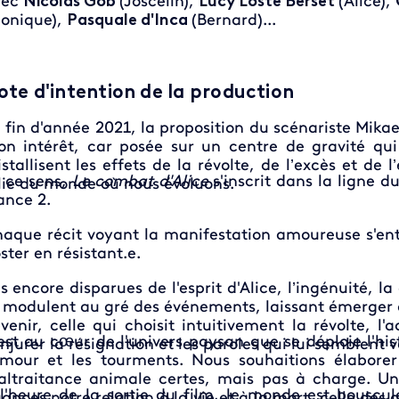
vec
Nicolas Gob
(Joscelin),
Lucy Loste Berset
(Alice),
onique),
Pasquale d'Inca
(Bernard)...
ote d'intention de la production
 fin d'année 2021, la proposition du scénariste Mika
n intérêt, car posée sur un centre de gravité qui
istallisent les effets de la révolte, de l’excès et de
 ce sens,
Le combat d'Alice
s'inscrit dans la ligne d
lie du monde où nous évoluons.
ance 2.
aque récit voyant la manifestation amoureuse s'entr
ster en résistant.e.
s encore disparues de l'esprit d'Alice, l’ingénuité, 
 modulent au gré des événements, laissant émerger 
venir, celle qui choisit intuitivement la révolte, l
est au cœur de l'univers paysan que se déploie l'hist
njurer la résignation et les paroles qui lui semblent 
amour et les tourments. Nous souhaitions élaborer
ltraitance animale certes, mais pas à charge. Un 
l'heure de la sortie du film, le monde est bouscul
ances notre relation à la vie et à la mort, celle d