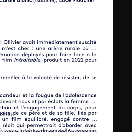
Carole Bianic
(Isabelle),
Luce Mouchel
el Ollivier avait immédiatement suscité
 m’est cher : une arène rurale où se
 l’émotion déployés pour faire face à la
u film
Intraitable,
produit en 2021 pour
emêler à la volonté de résister, de se
la candeur et la fougue de l'adolescence
devant nous et par éclats la femme en
'action et l'engagement du corps, pour
oire de ce père et de sa fille, liés par
vaines.
 un film équilibré, engagé contre la
récit qui permettrait d'aborder avec
é, sous le choc de nouvelles énergies
es animaux, des hommes, des femmes, et