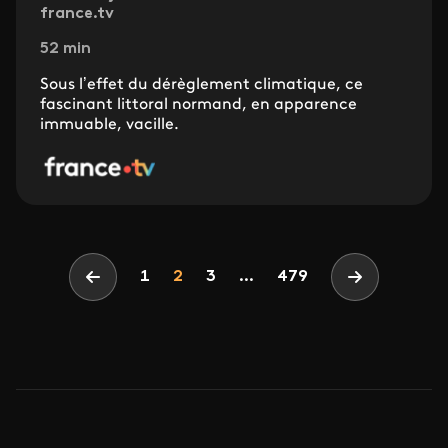
france.tv
52 min
Sous l’effet du dérèglement climatique, ce
fascinant littoral normand, en apparence
immuable, vacille.
Pagination
Page
Page
Page
1
2
3
...
479
Page précédente
Page suivan