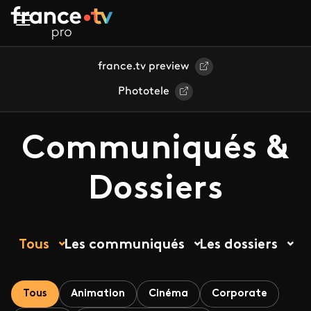
Aller au contenu principal
france.tv preview
Phototele
Communiqués &
Dossiers
Tous
Les communiqués
Les dossiers
Tous
Animation
Cinéma
Corporate