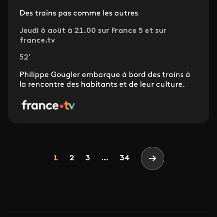
Des trains pas comme les autres
Jeudi 6 août à 21.00 sur France 5 et sur
france.tv
52'
Philippe Gougler embarque à bord des trains à
la rencontre des habitants et de leur culture.
Pagination
Page
Page
Page
1
2
3
...
34
Page suivante