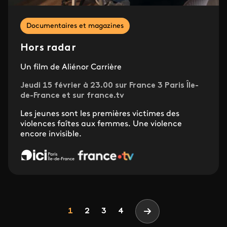
Documentaires et magazines
Hors radar
Un film de Aliénor Carrière
Jeudi 15 février à 23.00 sur France 3 Paris Île-
de-France et sur france.tv
Les jeunes sont les premières victimes des
violences faîtes aux femmes. Une violence
encore invisible.
Pagination
Page
Page
Page
1
2
3
4
Page suivante