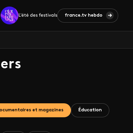
L'été des festivals
france.tv hebdo
ers
ocumentaires et magazines
Éducation