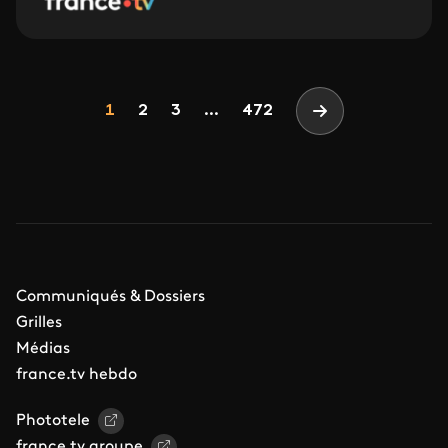
Pagination
Page
Page
Page
1
2
3
...
472
Page suivante
Communiqués & Dossiers
Grilles
Médias
france.tv hebdo
Phototele
france.tv groupe