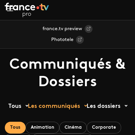
Aller au contenu principal
france.tv preview
Phototele
Communiqués &
Dossiers
Tous
Les communiqués
Les dossiers
Tous
Animation
Cinéma
Corporate