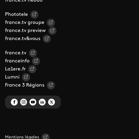
france.tv hebdo
Phototele
france.tv groupe
france.tv preview
france.tv&vous
france.tv
franceinfo
La1ere.fr
Lumni
France 3 Régions
Mentions légales