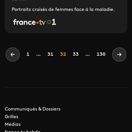
Portraits croisés de femmes face à la maladie.
Pagination
Page
Page
Page
1
...
31
32
33
...
130
Page précédente
Page 
Communiqués & Dossiers
Grilles
Médias