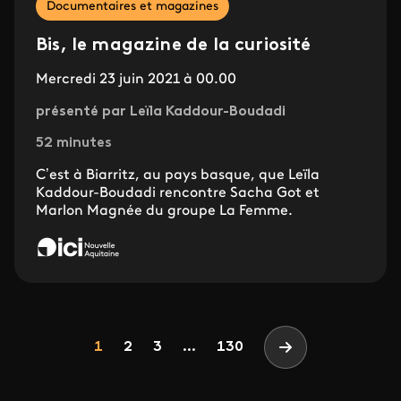
Documentaires et magazines
Bis, le magazine de la curiosité
Mercredi 23 juin 2021 à 00.00
présenté par Leïla Kaddour-Boudadi
52 minutes
C’est à Biarritz, au pays basque, que Leïla
Kaddour-Boudadi rencontre Sacha Got et
Marlon Magnée du groupe La Femme.
Pagination
Page
Page
Page
1
2
3
...
130
Page suivante