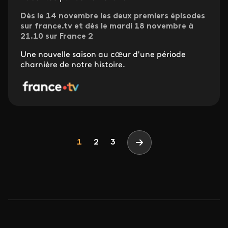
Dès le 14 novembre les deux premiers épisodes
sur france.tv et dès le mardi 18 novembre à
21.10 sur France 2
Une nouvelle saison au cœur d'une période
charnière de notre histoire.
Pagination
Page
Page
Page
1
2
3
Page suivante