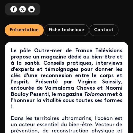
Partagez '<I>Toloman</I> : les océans' sur Facebook
Partagez '<I>Toloman</I> : les océans' sur X
Partagez '<I>Toloman</I> : les océans' sur LinkedIn
Présentation
Fiche technique
Contact
Le pôle Outre-mer de France Télévisions
propose un magazine dédié au bien-être et
à la santé. Conseils pratiques, interviews
d'experts et témoignages pour donner les
clés d'une reconnexion entre le corps et
l'esprit. Présenté par Virginie Sainsily,
entourée de Vaimalama Chaves et Naomi
Boulay Pesenti, le magazine
Toloman
met à
l'honneur la vitalité sous toutes ses formes
!
Dans les territoires ultramarins, l'océan est
un acteur essentiel du bien-être. Vecteur de
prévention, de reconstruction physique et