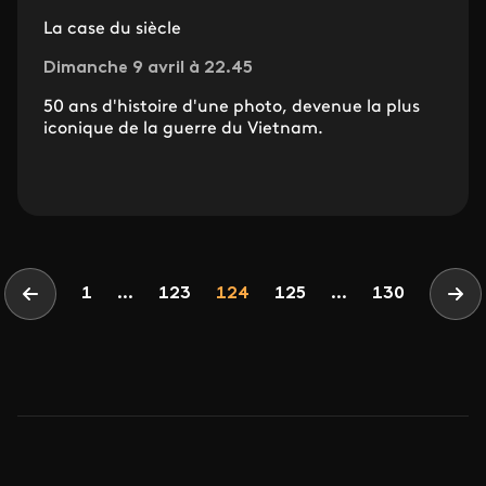
La case du siècle
Dimanche 9 avril à 22.45
50 ans d'histoire d'une photo, devenue la plus
iconique de la guerre du Vietnam.
Pagination
Page
Page
Page
1
...
123
124
125
...
130
Page précédente
Pag