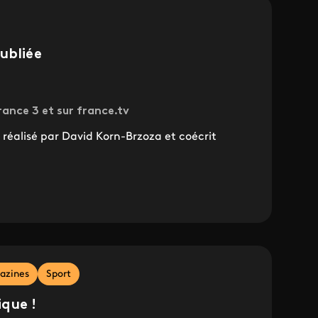
ubliée
rance 3 et sur france.tv
éalisé par David Korn-Brzoza et coécrit
azines
Sport
que !