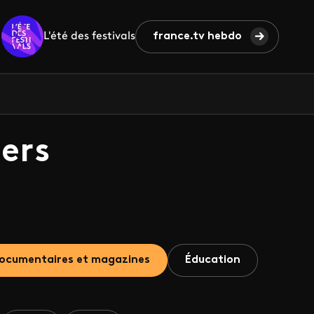
L'été des festivals
france.tv hebdo
ers
ocumentaires et magazines
Éducation