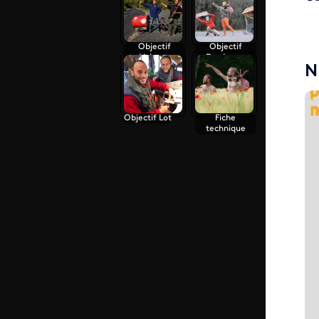
Objectif
Objectif
Volcans
Dordogne
N
d'Auvergne
ID
Objectif Lot
Fiche
technique