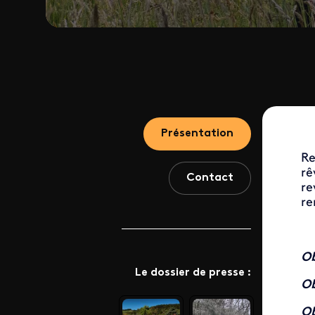
Présentation
Re
rê
Contact
re
re
Ob
Le dossier de presse :
Ob
Ob