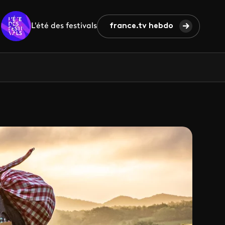
L'été des festivals
france.tv hebdo