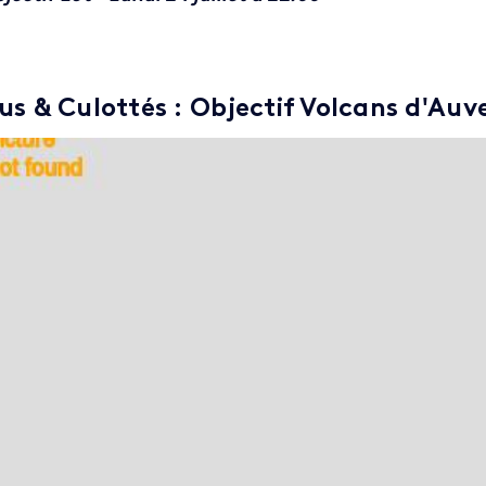
us & Culottés : Objectif Volcans d'Auv
 de la video FTV Preview