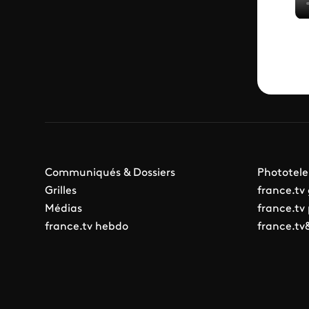
Communiqués & Dossiers
Phototele
Grilles
france.tv
Médias
france.tv
france.tv hebdo
france.tv