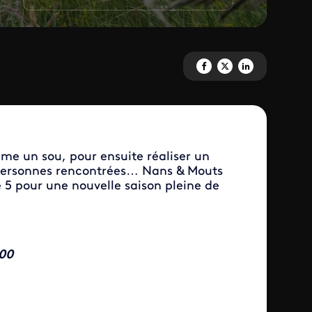
Partagez 'Nus & Culottés' sur 
Partagez 'Nus & Culottés'
Partagez 'Nus & Culo
me un sou, pour ensuite réaliser un
s personnes rencontrées… Nans & Mouts
ce 5 pour une nouvelle saison pleine de
.00