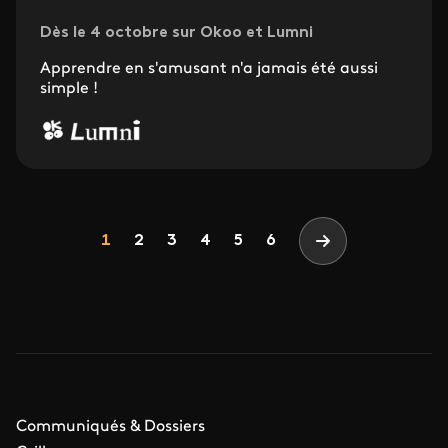
Dès le 4 octobre sur Okoo et Lumni
Apprendre en s'amusant n'a jamais été aussi
simple !
Pagination
Page
Page
Page
Page
Page
Page
1
2
3
4
5
6
Page suivante
Communiqués & Dossiers