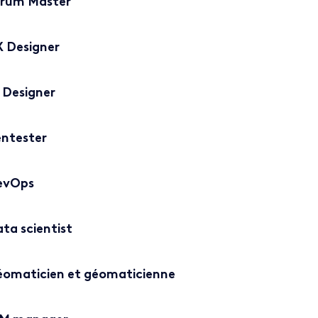
crum Master
X Designer
 Designer
entester
evOps
ta scientist
omaticien et géomaticienne