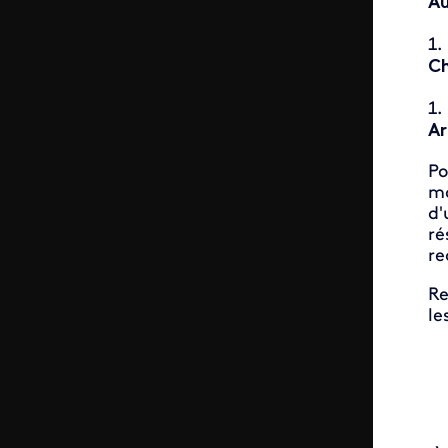
Au
Ch
Ar
Po
ma
d'
ré
re
Re
le