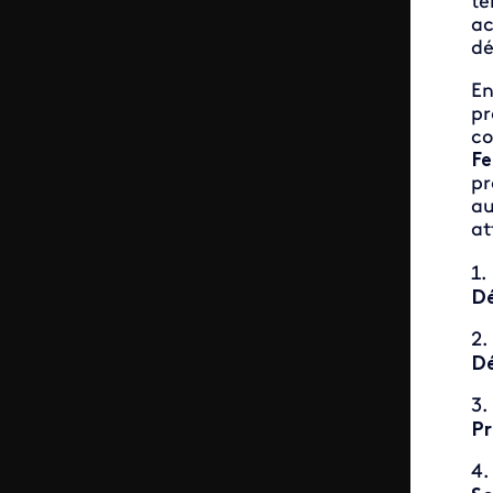
té
ac
dé
En
pr
co
F
pr
au
at
Dé
Dé
P