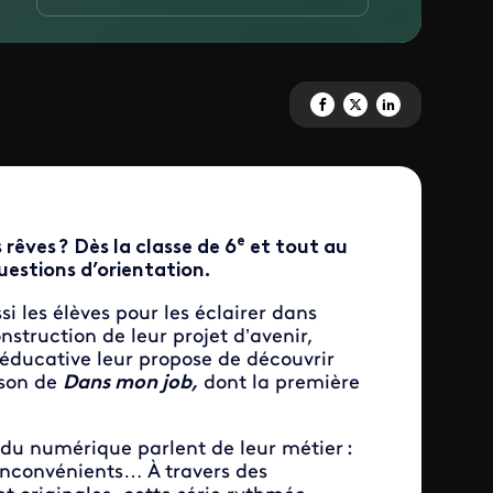
Partagez 'Dans mon job : les m
Partagez 'Dans mon job : 
Partagez 'Dans mon 
e
 rêves ? Dès la classe de 6
et tout au
questions d’orientation.
 les élèves pour les éclairer dans
onstruction de leur projet d’avenir,
e éducative leur propose de découvrir
ison de
Dans mon job,
dont la première
 du numérique parlent de leur métier :
 inconvénients… À travers des