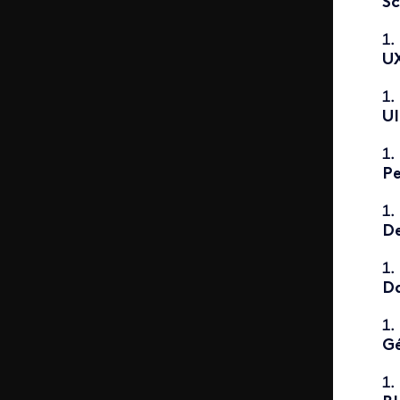
S
U
UI
P
D
Da
Gé