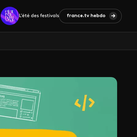
L'été des festivals
france.tv hebdo