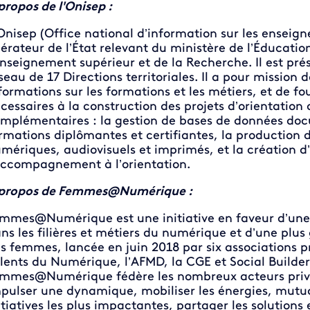
propos de l'Onisep :
Onisep (Office national d’information sur les enseign
érateur de l’État relevant du ministère de l’Éducatio
Enseignement supérieur et de la Recherche. Il est pré
seau de 17 Directions territoriales. Il a pour mission 
formations sur les formations et les métiers, et de f
cessaires à la construction des projets d’orientation de
mplémentaires : la gestion de bases de données docu
rmations diplômantes et certifiantes, la production d
mériques, audiovisuels et imprimés, et la création d’
accompagnement à l’orientation.
propos de Femmes@Numérique :
mmes@Numérique est une initiative en faveur d’une
ns les filières et métiers du numérique et d’une plus
s femmes, lancée en juin 2018 par six associations p
lents du Numérique, l’AFMD, la CGE et Social Builder 
mmes@Numérique fédère les nombreux acteurs privés,
pulser une dynamique, mobiliser les énergies, mutual
itiatives les plus impactantes, partager les solutions 