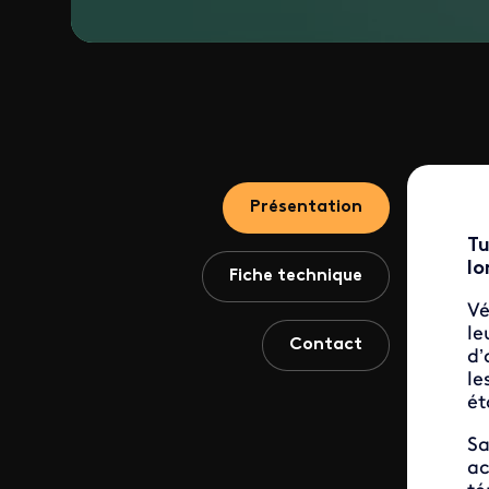
Présentation
Tu
lo
Fiche technique
Vé
le
Contact
d’
le
ét
Sa
ac