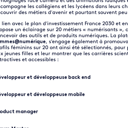
moignages face caméra et des animations ludiques et
compagne les collégiens et les lycéens dans leurs cho
couvrir des métiers d’avenir et pourtant souvent pe
 lien avec le plan d’investissement France 2030 et en
opose un éclairage sur 20 métiers « numérisants », c
ncevoir des outils et de produits numériques. La p
emmes@numérique
, s'engage également à promouvoi
ofils féminins sur 20 ont ainsi été sélectionnés, pour
x jeunes filles et leur montrer que les carrières scie
tractives et accessibles :
veloppeur et développeuse back end
veloppeur et développeuse mobile
roduct manager