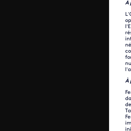
À 
L’
op
l’
ré
in
né
co
fo
nu
l’
À 
Fe
da
de
Ta
Fe
im
in