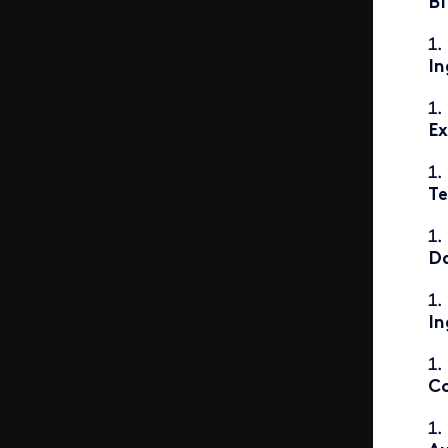
B
In
Ex
Te
Da
In
Co